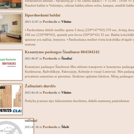
Parduotuvės adresas - Savanorių pr 176c Darbo laikas I - V 11:00 - 19:00 VI 
Naudoti baldai is Vokietijos, odiniai baldai,odines sofos, kampai, minkšti baldai
Išparduodami baldai
::
Parduodu
:: Vilnius
2015-12-07
• Parduodama didelė medžio spinta 3 durų (220*147*63) 370 eur, dviejų durų
160 eur (220*98*63), spintelė prie lovos (59*50*43) 35 eur. Baldai kokybiški
spintose yra stalčiai, lentynos. • Parduodama medinė tvirta kokybiška dvigulė
matrasu
Kraustymo paslaugos Šiauliuose 864104242
::
Parduodu
:: Šiauliai
2015-06-07
Kraustymo paslaugos Šiauliuose Mes siūlome transporto ir kraustymo paslaugas
Kuršėnuose, Radviliškyje, Pakruojyje, Kelmėje ir visoje Lietuvoje. Mes paslau
privatiems asmenims ar įmonėms. Išrašome sąskaitas faktūras. Mūsų paslaugos
Žaliuzinės durelės
::
Parduodu
:: Vilnius
2015-04-10
Prekyba įvairaus tipo žaliuzinėmis durelėmis, didelis matmenų pasirinkimas
suliniai
::
Parduodu
:: Šilalė
2015-01-18