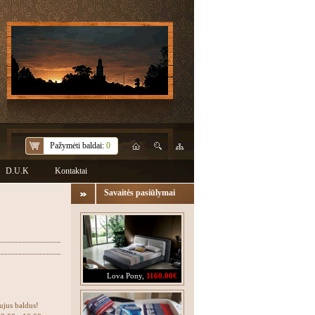
Pažymėti baldai:
0
D.U.K
Kontaktai
Savaitės pasiūlymai
Lova Pony
,
1160.00€
ujus baldus!