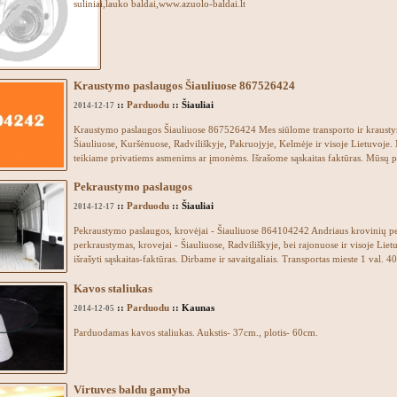
suliniai,lauko baldai,www.azuolo-baldai.lt
Kraustymo paslaugos Šiauliuose 867526424
::
Parduodu
:: Šiauliai
2014-12-17
Kraustymo paslaugos Šiauliuose 867526424 Mes siūlome transporto ir krausty
Šiauliuose, Kuršėnuose, Radviliškyje, Pakruojyje, Kelmėje ir visoje Lietuvoje.
teikiame privatiems asmenims ar įmonėms. Išrašome sąskaitas faktūras. Mūsų p
Pekraustymo paslaugos
::
Parduodu
:: Šiauliai
2014-12-17
Pekraustymo paslaugos, krovėjai - Šiauliuose 864104242 Andriaus krovinių p
perkraustymas, krovejai - Šiauliuose, Radviliškyje, bei rajonuose ir visoje Lie
išrašyti sąskaitas-faktūras. Dirbame ir savaitgaliais. Transportas mieste 1 val. 40
Kavos staliukas
::
Parduodu
:: Kaunas
2014-12-05
Parduodamas kavos staliukas. Aukstis- 37cm., plotis- 60cm.
Virtuves baldu gamyba