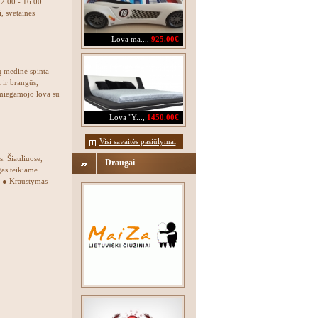
12:00 - 16:00
, svetaines
Lova ma...
,
925.00€
 medinė spinta
 ir brangūs,
 miegamojo lova su
Lova "Y...
,
1450.00€
Visi savaitės pasiūlymai
. Šiauliuose,
Draugai
gas teikiame
: ● Kraustymas