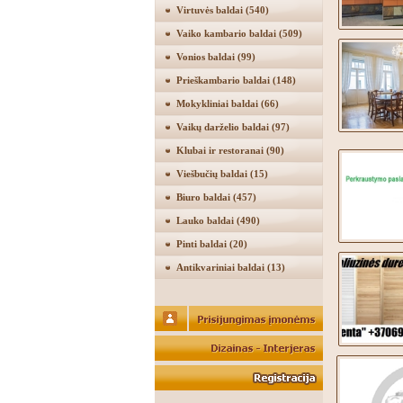
Virtuvės baldai
(540)
Vaiko kambario baldai
(509)
Vonios baldai
(99)
Prieškambario baldai
(148)
Mokykliniai baldai
(66)
Vaikų darželio baldai
(97)
Klubai ir restoranai
(90)
Viešbučių baldai
(15)
Biuro baldai
(457)
Lauko baldai
(490)
Pinti baldai
(20)
Antikvariniai baldai
(13)