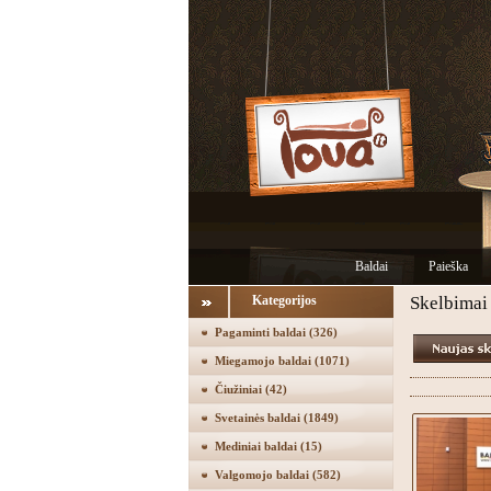
Baldai
Paieška
Kategorijos
Skelbimai
Pagaminti baldai
(326)
Miegamojo baldai
(1071)
Čiužiniai
(42)
Svetainės baldai
(1849)
Mediniai baldai
(15)
Valgomojo baldai
(582)