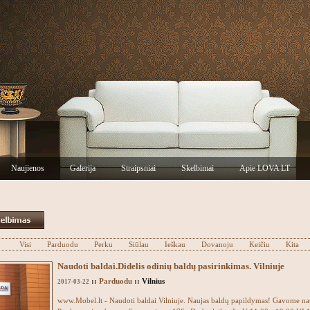
Naujienos
Galerija
Straipsniai
Skelbimai
Apie LOVA LT
Visi
Parduodu
Perku
Siūlau
Ieškau
Dovanoju
Keičiu
Kita
Naudoti baldai.Didelis odinių baldų pasirinkimas. Vilniuje
::
Parduodu
:: Vilnius
2017-03-22
www.Mobel.lt - Naudoti baldai Vilniuje. Naujas baldų papildymas! Gavome na