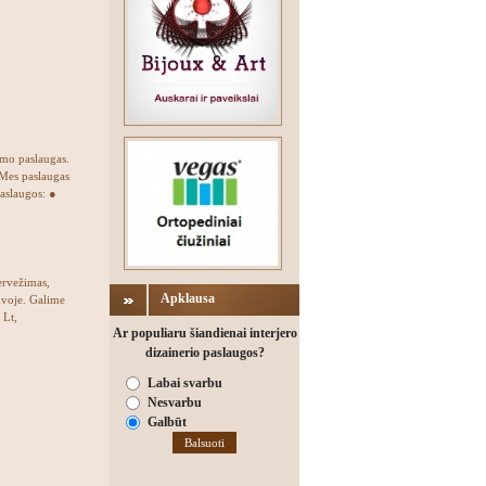
mo paslaugas.
 Mes paslaugas
aslaugos: ●
ervežimas,
Apklausa
tuvoje. Galime
 Lt,
Ar populiaru šiandienai interjero
dizainerio paslaugos?
Labai svarbu
Nesvarbu
Galbūt