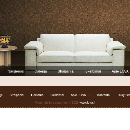
Naujienos
Galerija
Straipsniai
Skelbimai
Apie LOVA 
ja
Straipsniai
Reklama
Skelbimai
Apie LOVA LT
Kontaktai
Taisyklė
Visos teisės saugomos © 2026
www.lova.lt