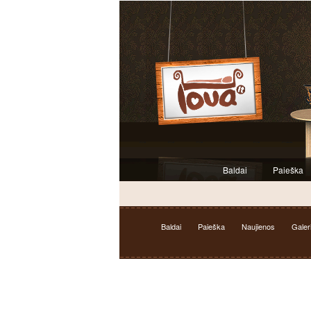
Baldai
Paieška
Baldai
Paieška
Naujienos
Galeri