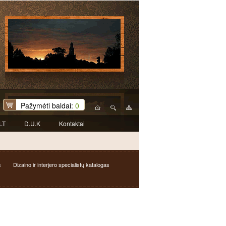
Pažymėti baldai:
0
LT
D.U.K
Kontaktai
s
Dizaino ir interjero specialistų katalogas